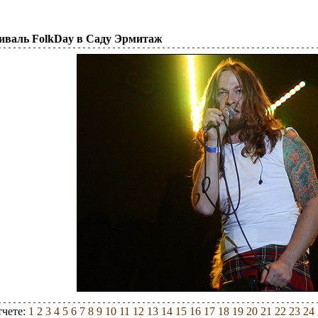
тиваль FolkDay в Саду Эрмитаж
тчете:
1
2
3
4
5
6
7
8
9
10
11
12
13
14
15
16
17
18
19
20
21
22
23
24