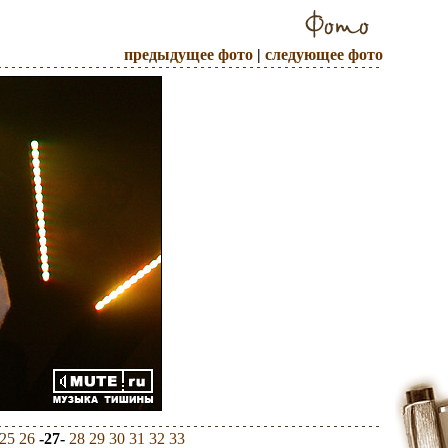
предыдущее фото
|
следующее фото
25
26
-27-
28
29
30
31
32
33