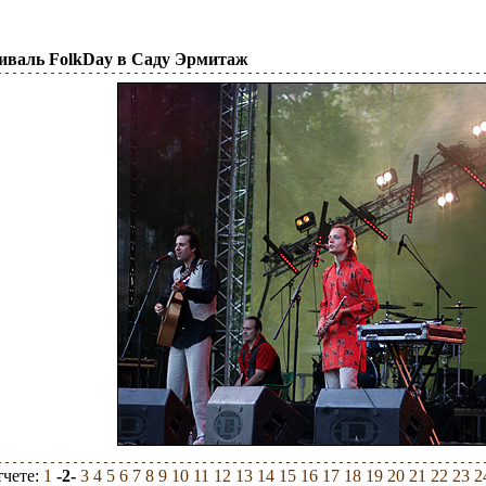
тиваль FolkDay в Саду Эрмитаж
тчете:
1
-2-
3
4
5
6
7
8
9
10
11
12
13
14
15
16
17
18
19
20
21
22
23
2