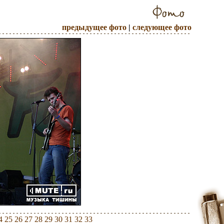
предыдущее фото
|
следующее фото
4
25
26
27
28
29
30
31
32
33