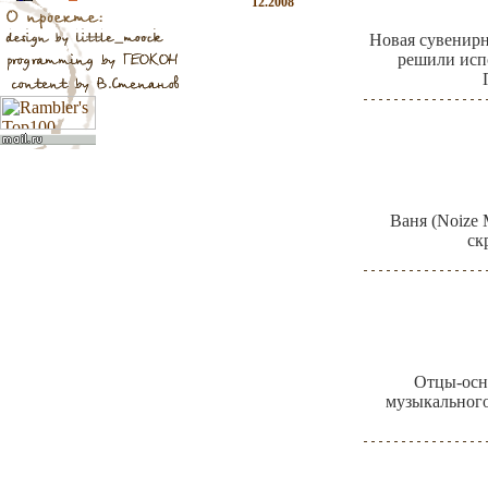
12.2008
Новая сувенир
решили испо
Ваня (Noize 
ск
Отцы-осн
музыкальног