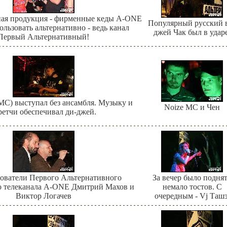
ная продукция - фирменные кеды A-ONE
Популярный русский 
льзовать альтернативно - ведь канал
джей Чак был в удар
Первый Альтернативный!
MC) выступал без ансамбля. Музыку и
Noize MC и Чен
ретчи обеспечивал ди-джей.
ователи Первого Альтернативного
За вечер было подня
о телеканала A-ONE Дмитрий Махов и
немало тостов. С
Виктор Логачев
очередным - Vj Ташэ