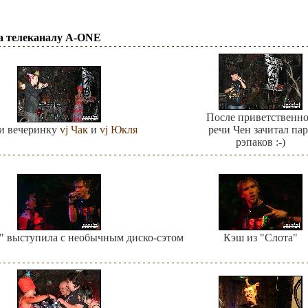
ода телеканалу A-ONE
После приветственн
и вечеринку
vj Чак
и
vj Юкля
речи Чен зачитал па
рэпаков :-)
" выступила с необычным диско-сэтом
Кэш из "Слота"