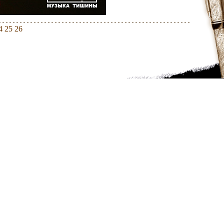
4
25
26