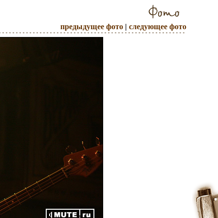
предыдущее фото
|
следующее фото