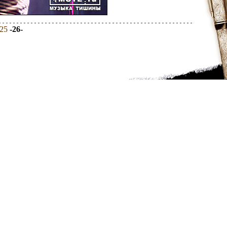
25
-26-