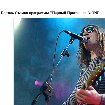
йк Борзов. Съемки программы "Парный Прогон" на A-ONE