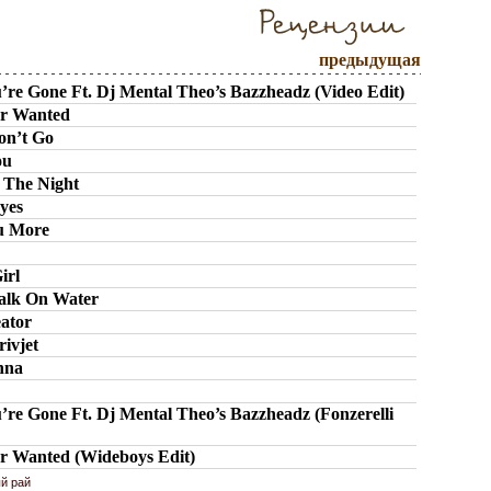
предыдущая
re Gone Ft. Dj Mental Theo’s Bazzheadz (Video Edit)
ver Wanted
Don’t Go
You
n The Night
Eyes
ou More
a
Girl
alk On Water
eator
rivjet
Anna
re Gone Ft. Dj Mental Theo’s Bazzheadz (Fonzerelli
er Wanted (Wideboys Edit)
й рай