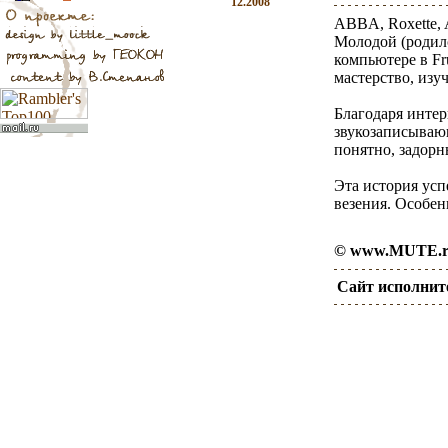
12.2008
ABBA, Roxette, 
Молодой (родилс
компьютере в Fr
мастерство, изу
Благодаря интер
звукозаписываю
понятно, задорн
Эта история усп
везения. Особе
© www.MUTE.
Сайт исполнит