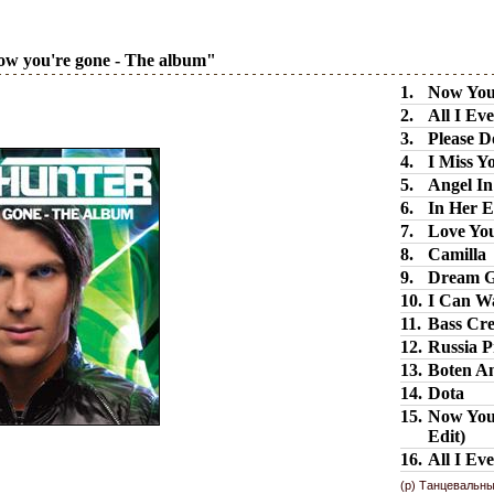
ow you're gone - The album"
1.
Now You’
2.
All I E
3.
Please 
4.
I Miss 
5.
Angel I
6.
In Her 
7.
Love Y
8.
Camill
9.
Dream 
10.
I Can W
11.
Bass Cr
12.
Russia P
13.
Boten 
14.
Dota
15.
Now You’
Edit)
16.
All I Ev
(p) Танцевальны