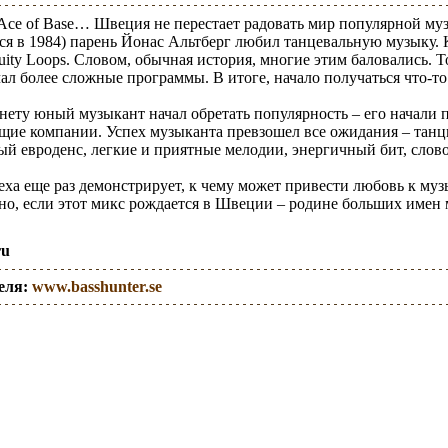
Ace of Base… Швеция не перестает радовать мир популярной музы
я в 1984) парень Йонас Альтберг любил танцевальную музыку. К
uity Loops. Словом, обычная история, многие этим баловались. Т
чал более сложные программы. В итоге, начало получаться что-то
нету юный музыкант начал обретать популярность – его начали п
щие компании. Успех музыканта превзошел все ожидания – танц
ый евроденс, легкие и приятные мелодии, энергичный бит, слово
еха еще раз демонстрирует, к чему может привести любовь к му
нно, если этот микс рождается в Швеции – родине больших име
ru
еля:
www.basshunter.se