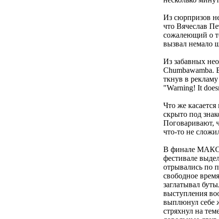
Из сюрпризов не
что Вячеслав Пе
сожалеющий о т
вызвал немало ш
Из забавных не
Chumbawamba. В
ткнув в рекламу
"Warning! It doesn
Что же касаетс
скрыто под знак
Поговаривают, ч
что-то не сложил
В финале МАКС
фестивале выде
отрывались по п
свободное время
заглатывал буты
выступления воо
выплюнул себе ж
стряхнул на тем