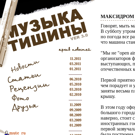
МАКСИДРОМ 
Говорят, мыть м
В субботу утром
но погода все р
что машина стан
"Мы не "open air
организаторов ф
11.2011
выступающих, по
03.2011
отечественных 
01.2011
-----------
06.2010
Первой приятно
05.2010
чем порадует и
03.2010
заняты весьма 
02.2010
крышу.
-----------
11.2009
В этом году офо
09.2009
большого города 
08.2009
наверно, стоит 
03.2009
иностранных го
01.2009
первой зазвучал
-----------
была построена д