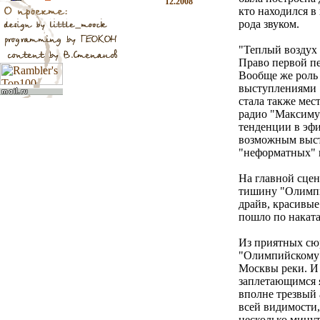
12.2008
кто находился в
рода звуком.
"Теплый воздух
Право первой пе
Вообще же роль 
выступлениями 
стала также мес
радио "Максимум
тенденции в эфи
возможным выст
"неформатных" 
На главной сце
тишину "Олимпи
драйв, красивые
пошло по нака
Из приятных сю
"Олимпийскому" 
Москвы реки. И 
заплетающимся 
вполне трезвый 
всей видимости,
несколько минут