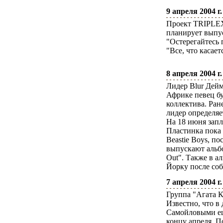
9 апреля 2004 г.
Проект TRIPLEX,
планирует выпус
"Остерегайтесь 
"Все, что касает
8 апреля 2004 г.
Лидер Blur Дейм
Африке певец б
коллектива. Ран
лидер определяе
На 18 июня запл
Пластинка пока 
Beastie Boys, п
выпускают альбо
Out". Также в а
Йорку после соб
7 апреля 2004 г.
Группа "Агата К
Известно, что в
Самойловыми ещ
концу апреля. П