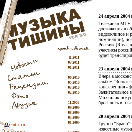
24 апреля 2004 г
Телеканал MTV 
достижения в о
видеоклипов и р
номинаций), по
Россия» (Russia
участием россий
будет транслиро
11.2011
03.2011
01.2011
23 апреля 2004 г
-----------
Вчера в московс
06.2010
альбом "Золоты
05.2010
конференция - ф
03.2010
Зажигательное 
02.2010
Михайлок искусн
-----------
бросались в пля
11.2009
09.2009
08.2009
20 апреля 2004 г
03.2009
01.2009
Группа "Браво" 
-----------
известные музы