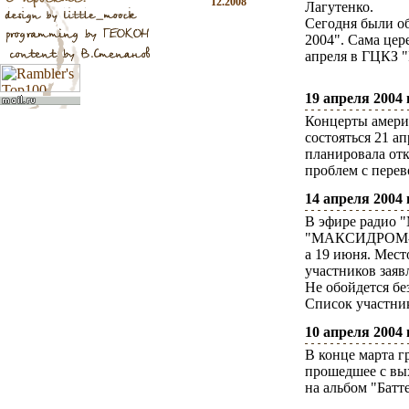
12.2008
Лагутенко.
Сегодня были о
2004". Сама цер
апреля в ГЦКЗ "
19 апреля 2004 г
Концерты амери
состояться 21 а
планировала отк
проблем с перево
14 апреля 2004 г
В эфире радио 
"МАКСИДРОМ-200
а 19 июня. Мест
участников заяв
Не обойдется бе
Список участник
10 апреля 2004 г
В конце марта г
прошедшее с выx
на альбом "Батт